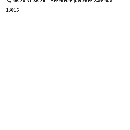
06 28 31 86 20 – Serrurier pas cher 24h/24 à
13015