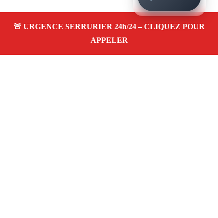
À propos – Serrurier Marseille
Serrurier à Saint-Louis Marseille (13015)
Dépannage
et urgence serrurerie 24/24, ouverture de porte,
changement, remplacement et pose de serrure. Artisan
qualifié, rapide, pas cher
Avis clients 4,5/5
Adresse : Saint-Louis 13015 Marseille