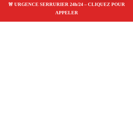
À propos – Serrurier Marseille
Serrurier à Marseille
Dépannage et urgence 24/24,
ouverture de porte, pose, remplacement et changement
de serrure. Intervention rapide, artisan qualifié, pas cher
Clients satisfaits
Adresse : Marseille
06 28 31 86 20