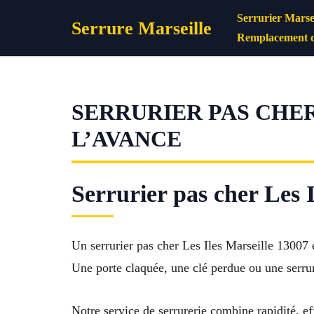
Aller
Serrurier Marsei
Serrure Marseille
au
Remplacement d
contenu
SERRURIER PAS CHER 
L’AVANCE
Serrurier pas cher Les I
Un serrurier pas cher Les Iles Marseille 13007 e
Une porte claquée, une clé perdue ou une serru
Notre service de serrurerie combine rapidité, e