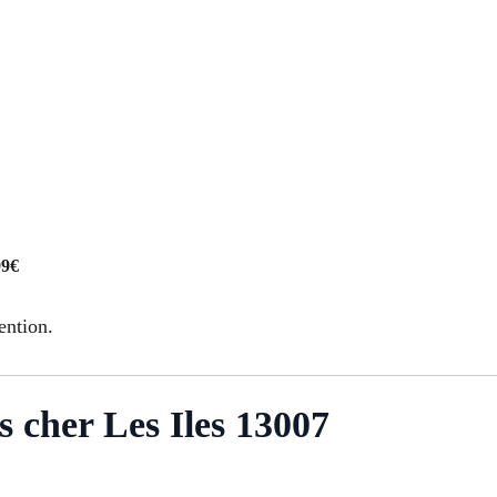
99€
ention.
as cher Les Iles 13007