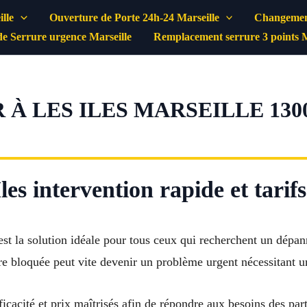
lle
Ouverture de Porte 24h-24 Marseille
Changement
e Serrure urgence Marseille
Remplacement serrure 3 points M
À LES ILES MARSEILLE 1300
les intervention rapide et tarif
st la solution idéale pour tous ceux qui recherchent un dépann
re bloquée peut vite devenir un problème urgent nécessitant u
fficacité et prix maîtrisés afin de répondre aux besoins des p