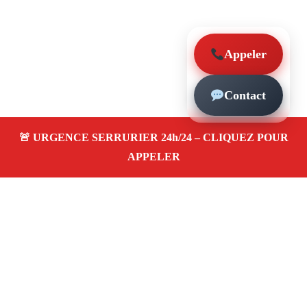
Appeler
Contact
À propos – Serrurier Marseille
Serrurier à Les Iles Marseille (13007)
Dépannage et
urgence serrurerie 24/24, ouverture de porte,