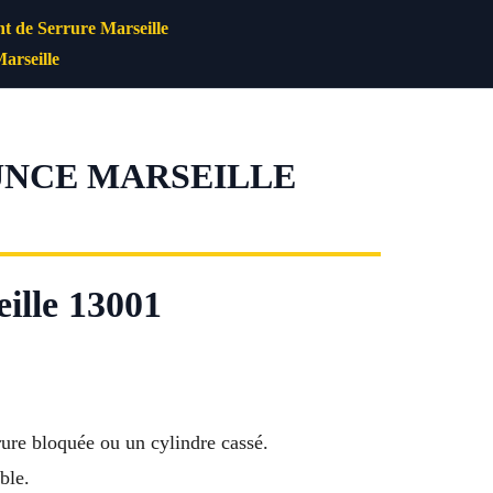
 de Serrure Marseille
arseille
UNCE MARSEILLE
ille 13001
rure bloquée ou un cylindre cassé.
ble.