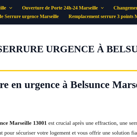
lle
Ouverture de Porte 24h-24 Marseille
Changement
e Serrure urgence Marseille
Remplacement serrure 3 points M
SERRURE URGENCE À BELS
e en urgence à Belsunce Marse
nce Marseille 13001
est crucial après une effraction, une ser
t pour sécuriser votre logement et vous offrir une solution fia