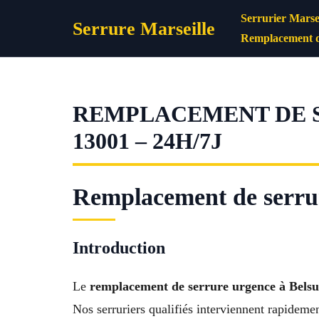
Aller
Serrurier Marsei
Serrure Marseille
au
Remplacement d
contenu
REMPLACEMENT DE 
13001 – 24H/7J
Remplacement de serrur
Introduction
Le
remplacement de serrure urgence à Belsu
Nos serruriers qualifiés interviennent rapidemen