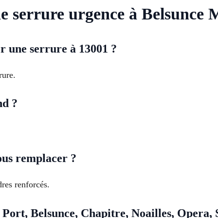
serrure urgence à Belsunce M
 une serrure à 13001 ?
rure.
nd ?
ous remplacer ?
dres renforcés.
 Port, Belsunce, Chapitre, Noailles, Opera, 