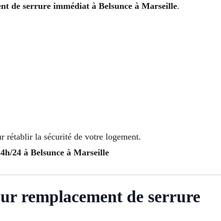
t de serrure immédiat à Belsunce à Marseille
.
 rétablir la sécurité de votre logement.
24h/24 à Belsunce à Marseille
our remplacement de serrure