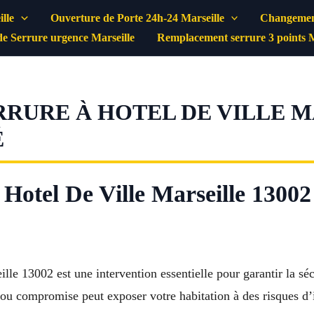
lle
Ouverture de Porte 24h-24 Marseille
Changement
e Serrure urgence Marseille
Remplacement serrure 3 points M
URE À HOTEL DE VILLE MA
É
otel De Ville Marseille 13002 
lle 13002 est une intervention essentielle pour garantir la 
ou compromise peut exposer votre habitation à des risques d’i