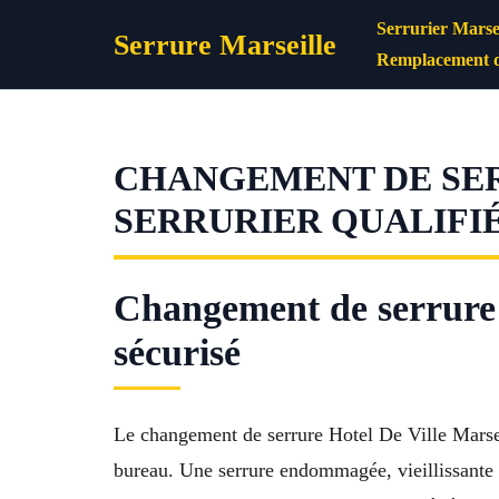
Aller
Serrurier Marsei
Serrure Marseille
au
Remplacement d
contenu
CHANGEMENT DE SERR
SERRURIER QUALIFI
Changement de serrure H
sécurisé
Le changement de serrure Hotel De Ville Marsei
bureau. Une serrure endommagée, vieillissante 