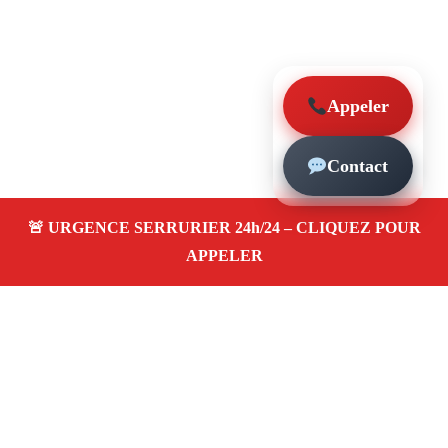
Appeler
Contact
À propos – Serrurier Marseille
Serrurier à La Villette Marseille (13003)
Dépannage