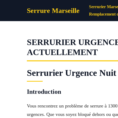
Aller
Serrurier Marsei
Serrure Marseille
au
Remplacement d
contenu
SERRURIER URGENCE 
ACTUELLEMENT
Serrurier Urgence Nuit 
Introduction
Vous rencontrez un problème de serrure à 13001
urgences. Que vous soyez bloqué dehors ou que 