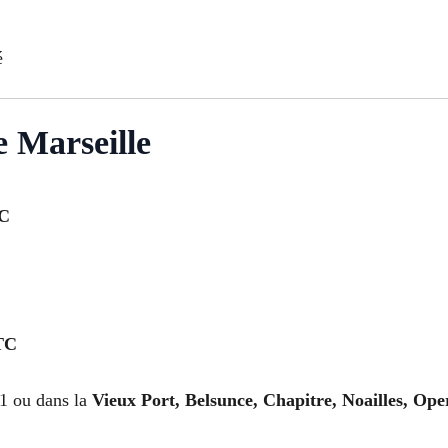
é
e Marseille
TC
TC
1 ou dans la
Vieux Port, Belsunce, Chapitre, Noailles, Ope