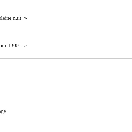
leine nuit. »
pour 13001. »
age