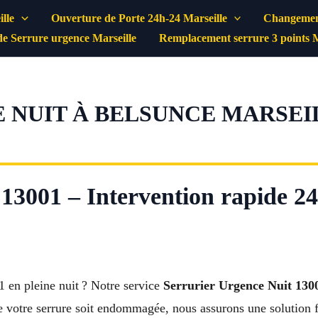
lle
Ouverture de Porte 24h-24 Marseille
Changement
e Serrure urgence Marseille
Remplacement serrure 3 points M
NUIT À BELSUNCE MARSEIL
13001 – Intervention rapide 2
 en pleine nuit ? Notre service
Serrurier Urgence Nuit 130
votre serrure soit endommagée, nous assurons une solution fi