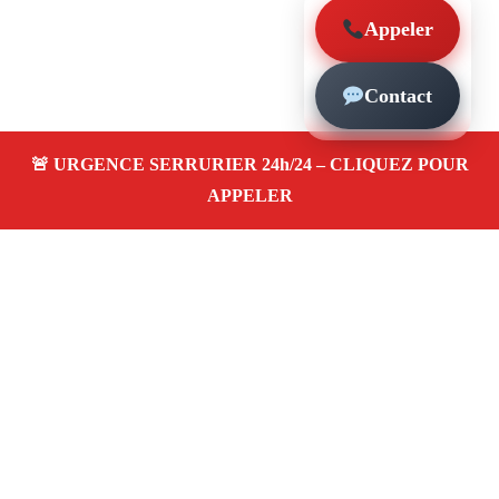
Appeler
Contact
À propos – Serrurier Marseille
Serrurier à Marseille 13016
Urgence serrurerie 24/24,
dépannage rapide, ouverture de porte, remplacement,
pose et changement de serrure. Artisan local, prix pas
cher
Avis clients 4,5/5