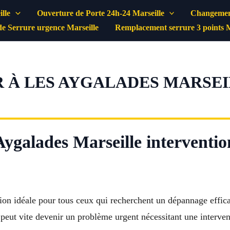
lle
Ouverture de Porte 24h-24 Marseille
Changement
e Serrure urgence Marseille
Remplacement serrure 3 points M
 À LES AYGALADES MARSEILL
ygalades Marseille intervention
tion idéale pour tous ceux qui recherchent un dépannage effica
 peut vite devenir un problème urgent nécessitant une interve