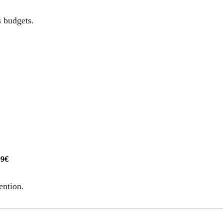
s budgets.
99€
ention.