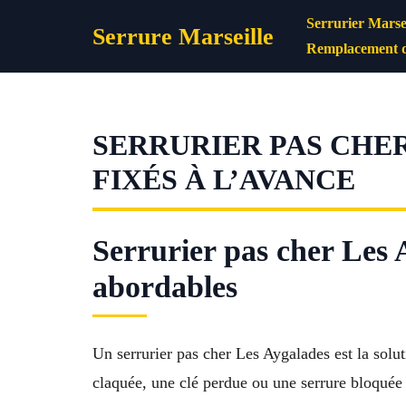
Aller
Serrurier Marsei
Serrure Marseille
au
Remplacement d
contenu
SERRURIER PAS CHER
FIXÉS À L’AVANCE
Serrurier pas cher Les A
abordables
Un serrurier pas cher Les Aygalades est la solu
claquée, une clé perdue ou une serrure bloquée