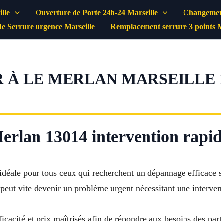
lle
Ouverture de Porte 24h-24 Marseille
Changement
e Serrure urgence Marseille
Remplacement serrure 3 points M
 À LE MERLAN MARSEILLE 13
erlan 13014 intervention rapide
 idéale pour tous ceux qui recherchent un dépannage efficace s
 peut vite devenir un problème urgent nécessitant une interve
fficacité et prix maîtrisés afin de répondre aux besoins des p