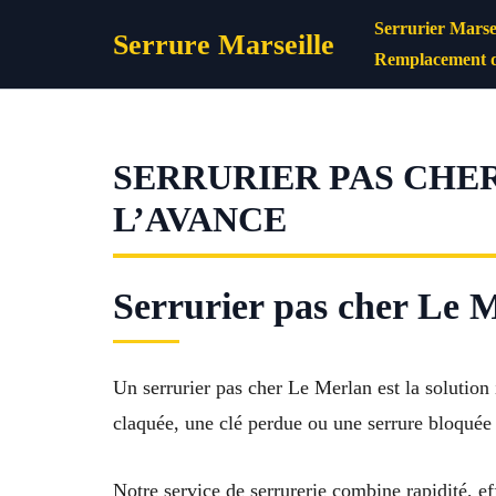
Aller
Serrurier Marsei
Serrure Marseille
au
Remplacement d
contenu
SERRURIER PAS CHER
L’AVANCE
Serrurier pas cher Le M
Un serrurier pas cher Le Merlan est la solution
claquée, une clé perdue ou une serrure bloquée
Notre service de serrurerie combine rapidité, e