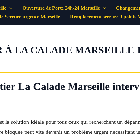
lle
Ouverture de Porte 24h-24 Marseille
Changement
e Serrure urgence Marseille
Remplacement serrure 3 points M
À LA CALADE MARSEILLE 13
ier La Calade Marseille interve
st la solution idéale pour tous ceux qui recherchent un dépann
re bloquée peut vite devenir un problème urgent nécessitant u