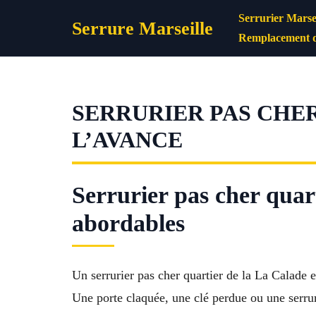
Aller
Serrurier Marsei
Serrure Marseille
au
Remplacement d
contenu
SERRURIER PAS CHER 
L’AVANCE
Serrurier pas cher quart
abordables
Un serrurier pas cher quartier de la La Calade e
Une porte claquée, une clé perdue ou une serru