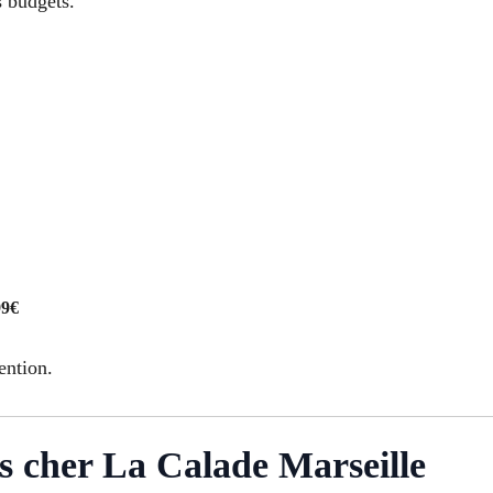
s budgets.
99€
ention.
as cher La Calade Marseille