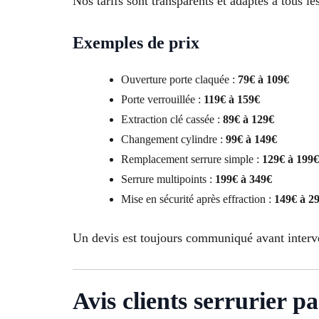
Nos tarifs sont transparents et adaptés à tous le
Exemples de prix
Ouverture porte claquée :
79€ à 109€
Porte verrouillée :
119€ à 159€
Extraction clé cassée :
89€ à 129€
Changement cylindre :
99€ à 149€
Remplacement serrure simple :
129€ à 199€
Serrure multipoints :
199€ à 349€
Mise en sécurité après effraction :
149€ à 2
Un devis est toujours communiqué avant interv
Avis clients serrurier p