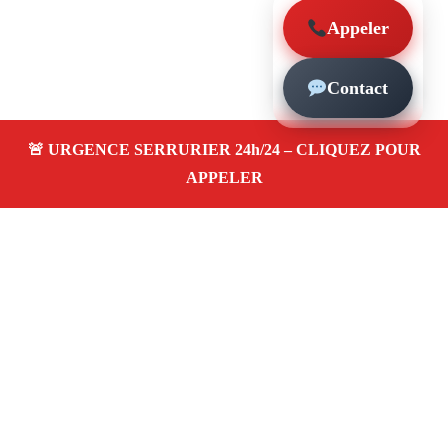
Appeler
Contact
À propos – Serrurier Marseille
Serrurier à Sainte-Marguerite Marseille (13009)
Dépannage et urgence serrurerie 24/24, ouverture de
porte, changement, remplacement et pose de serrure.
Artisan qualifié, rapide, pas cher
Avis clients 4,5/5