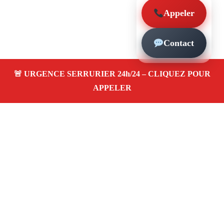
Appeler
Contact
À propos – Serrurier Marseille
Serrurier à Les Medecins Marseille (13013)
Dépannage et urgence serrurerie 24/24, ouverture de
porte, changement, remplacement et pose de serrure.
Artisan qualifié, rapide, pas cher
Avis clients 4,5/5