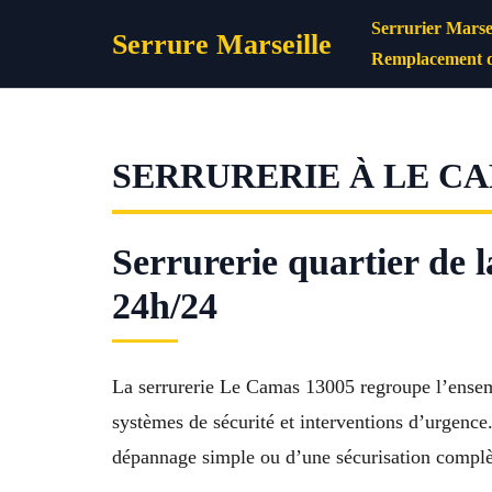
Aller
Serrurier Marsei
Serrure Marseille
au
Remplacement d
contenu
SERRURERIE À LE CA
Serrurerie quartier de 
24h/24
La serrurerie Le Camas 13005 regroupe l’ensembl
systèmes de sécurité et interventions d’urgence.
dépannage simple ou d’une sécurisation complè