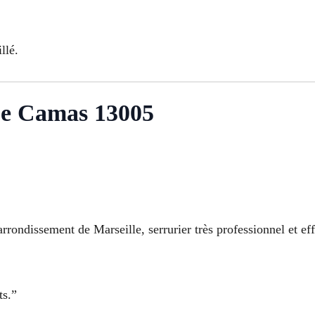
llé.
 Le Camas 13005
rondissement de Marseille, serrurier très professionnel et eff
ts.”