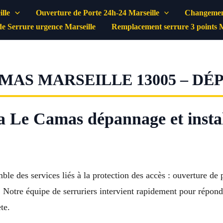
lle
Ouverture de Porte 24h-24 Marseille
Changement
e Serrure urgence Marseille
Remplacement serrure 3 points M
MAS MARSEILLE 13005 – DÉ
la Le Camas dépannage et instal
e des services liés à la protection des accès : ouverture de p
 Notre équipe de serruriers intervient rapidement pour répondre
te.