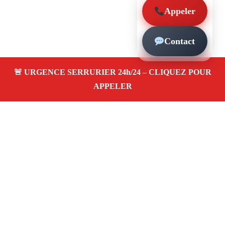
Appeler
Contact
À propos – Serrurier Marseille
Serrurier à La Treille Marseille (13011)
Dépannage et
urgence serrurerie 24/24, ouverture de porte,
changement, remplacement et pose de serrure. Artisan
qualifié, rapide, pas cher
Avis clients 4,5/5