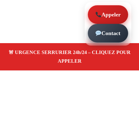
Appeler
Contact
À propos – Serrurier Marseille
Serrurier à Le Redon Marseille (13009)
Dépannage et
urgence serrurerie 24/24, ouverture de porte,
changement, remplacement et pose de serrure. Artisan