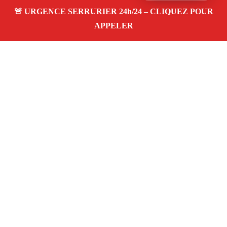
À propos – Serrurier Marseille
Serrurier à Cinq-Avenues Marseille (13004)
Dépannage et urgence serrurerie 24/24, ouverture de
porte, changement, remplacement et pose de serrure.
Artisan qualifié, rapide, pas cher
Avis clients 4,5/5
Adresse : Cinq-Avenues 13004 Marseille
06 28 31 86 20