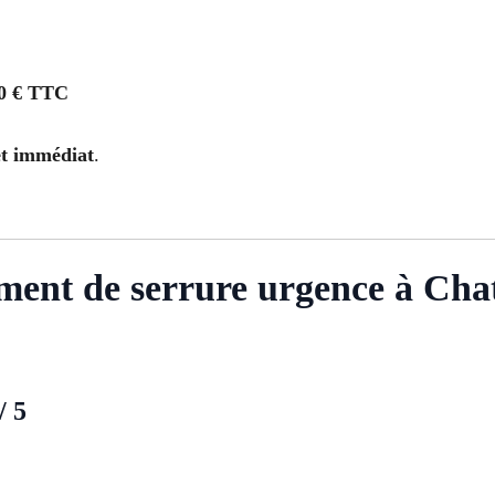
0 € TTC
et immédiat
.
ement de serrure urgence à Ch
/ 5