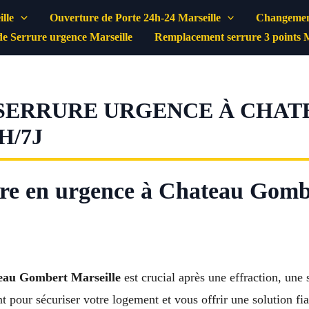
lle
Ouverture de Porte 24h-24 Marseille
Changement
e Serrure urgence Marseille
Remplacement serrure 3 points M
SERRURE URGENCE À CHA
H/7J
re en urgence à Chateau Gombe
eau Gombert Marseille
est crucial après une effraction, une
t pour sécuriser votre logement et vous offrir une solution fia