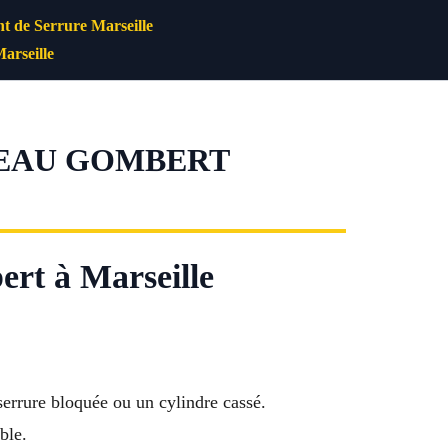
 de Serrure Marseille
arseille
TEAU GOMBERT
rt à Marseille
 serrure bloquée ou un cylindre cassé.
ble.