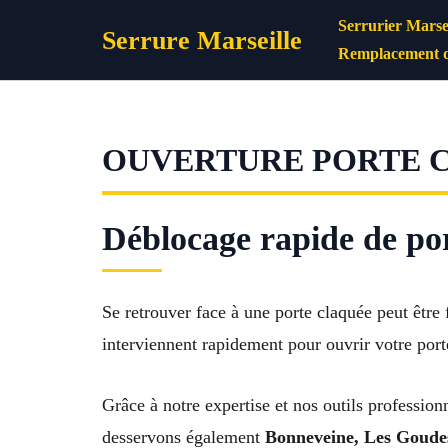
Aller
Serrurier Marsei
Serrure Marseille
au
Remplacement d
contenu
OUVERTURE PORTE C
Déblocage rapide de po
Se retrouver face à une porte claquée peut être f
interviennent rapidement pour ouvrir votre por
Grâce à notre expertise et nos outils profession
desservons également
Bonneveine, Les Goudes