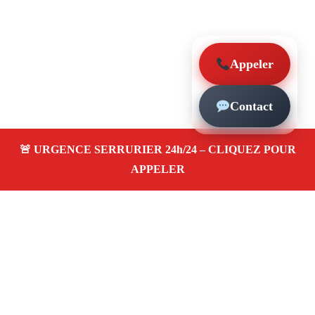
Appeler
Contact
À propos – Serrurier Marseille
Serrurier à Sainte-Marthe Marseille (13014)
Dépannage et urgence serrurerie 24/24, ouverture de