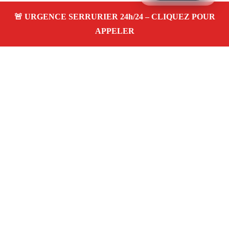
À propos – Serrurier Marseille
Serrurier à Saint-Andre Marseille (13016)
Dépannage
et urgence serrurerie 24/24, ouverture de porte,
changement, remplacement et pose de serrure. Artisan
qualifié, rapide, pas cher
Avis clients 4,5/5
Adresse : Saint-Andre 13016 Marseille
06 28 31 86 20