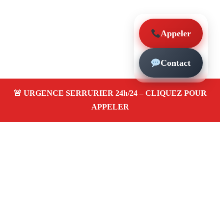
Appeler
Contact
À propos – Serrurier Marseille
Serrurier à Saint-Victor Marseille (13007)
Dépannage
et urgence serrurerie 24/24, ouverture de porte,