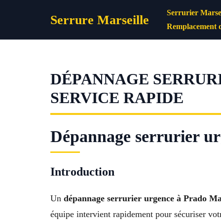
Aller
Serrurier Marsei
Serrure Marseille
au
Remplacement d
contenu
DÉPANNAGE SERRURI
SERVICE RAPIDE
Dépannage serrurier ur
Introduction
Un
dépannage serrurier urgence à Prado Mar
équipe intervient rapidement pour sécuriser v