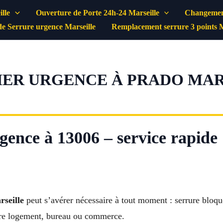
lle
Ouverture de Porte 24h-24 Marseille
Changement
e Serrure urgence Marseille
Remplacement serrure 3 points M
ER URGENCE À PRADO MARSE
gence à 13006 – service rapide
seille
peut s’avérer nécessaire à tout moment : serrure blo
otre logement, bureau ou commerce.