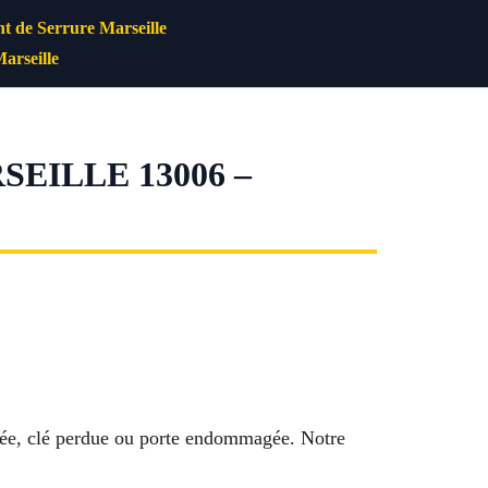
 de Serrure Marseille
arseille
ILLE 13006 –
quée, clé perdue ou porte endommagée. Notre