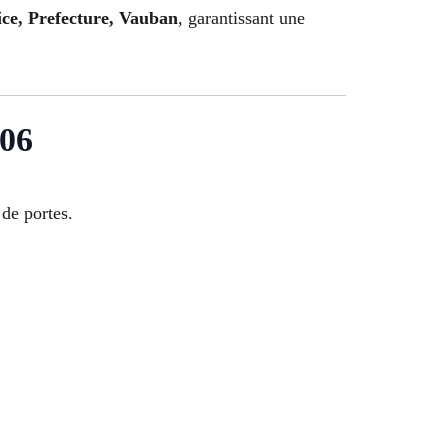
ice, Prefecture, Vauban
, garantissant une
006
 de portes.