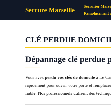
Aller
Serrurier Marsei
Serrure Marseille
au
Remplacement d
contenu
CLÉ PERDUE DOMICIL
Dépannage clé perdue p
Vous avez
perdu vos clés de domicile
à Le Cam
rapidement pour ouvrir votre porte et remplace
fiable. Nos professionnels utilisent des techni