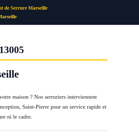
 de Serrure Marseille
arseille
13005
ille
otre maison ? Nos serruriers interviennent
ception, Saint-Pierre pour un service rapide et
re ni le cadre.