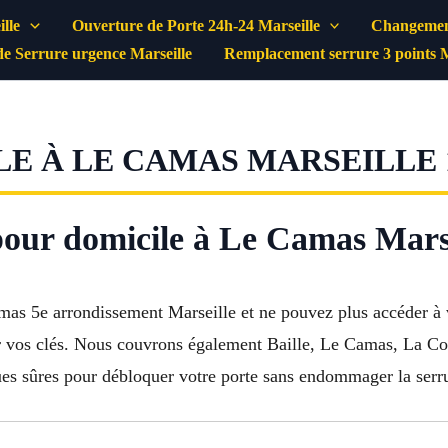
lle
Ouverture de Porte 24h-24 Marseille
Changement
e Serrure urgence Marseille
Remplacement serrure 3 points M
E À LE CAMAS MARSEILLE 
our domicile à Le Camas Marse
as 5e arrondissement Marseille et ne pouvez plus accéder à v
r vos clés. Nous couvrons également Baille, Le Camas, La Con
ques sûres pour débloquer votre porte sans endommager la serru