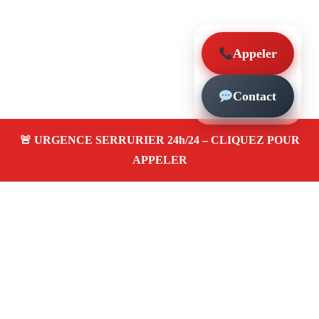
Appeler
Contact
À propos – Serrurier Marseille
Serrurier à La Plage Marseille (13008)
Dépannage et
urgence serrurerie 24/24, ouverture de porte,