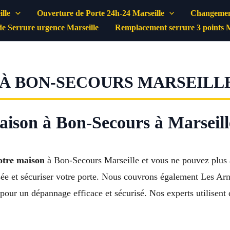
lle
Ouverture de Porte 24h-24 Marseille
Changement
e Serrure urgence Marseille
Remplacement serrure 3 points M
À BON-SECOURS MARSEILLE
aison à Bon-Secours à Marseill
votre maison
à Bon-Secours Marseille et vous ne pouvez plus a
assée et sécuriser votre porte. Nous couvrons également Les 
our un dépannage efficace et sécurisé. Nos experts utilisent d