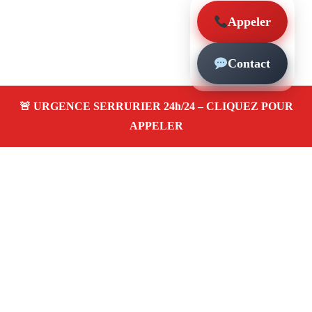
Appeler
Contact
À propos – Serrurier Marseille
Serrurier à Sainte-Marguerite Marseille (13009)
Dépannage et urgence serrurerie 24/24, ouverture de
porte, changement, remplacement et pose de serrure.
Artisan qualifié, rapide, pas cher
Avis clients 4,5/5