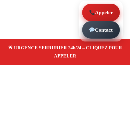
Appeler
Contact
À propos – Serrurier Marseille
Serrurier à La Cabucelle Marseille (13015)
Dépannage et urgence serrurerie 24/24, ouverture de
porte, changement, remplacement et pose de serrure.